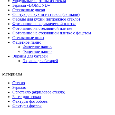
Модульные картины из стекла
Зеркала «BOMOND»
Стеклянные двери
Фартук для кухни из стекла (скинали)
Фасады для кухни (витражное стекло)
Фотопанно на керамической плитке
Фотопанно на стеклянной плитке
Фотопанно на стеклянной плитке с фацетом
Стеклянные полы
Фацетное панно
Фацетное панно
Фацетное панно
Экраны для батарей
Экраны для батарей
Материалы
Стекло
Зеркало
Оргстекло (акриловое стекло)
Багет для зеркал
Фактуры фотообоев
Фактуры фресок