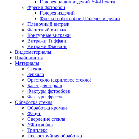
Галерея наших изделий УФ-Печати
Фрески фотообои
Галерея изделий
Фрески и фотообои | Галерея изделий
Пленочный витраж
Фацетный витраж
Контурные витражи
Витражи Тиффани
Витражи Фьюзинг
Видеоматериалы
Прайс-листы
Материалы
Стекло
Зеркало
Оргстекло (акриловое стекло)
Багет для зеркал
Фактуры фотообоев
Фактуры фресок
Обработка стекла
Обработка кромки
Фацет
Сверление стекла
УФ-склейка
Триплекс
Пескоструйная обработка