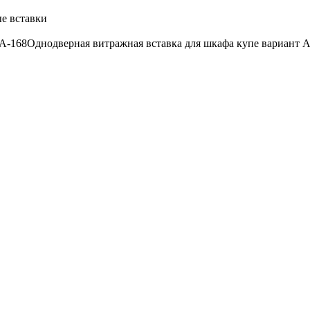
е вставки
 A-168
Однодверная витражная вставка для шкафа купе вариант A