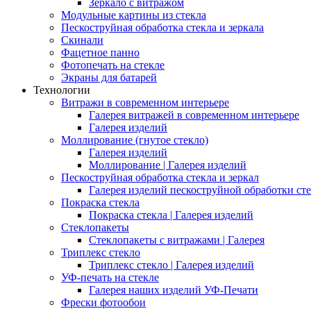
Зеркало с витражом
Модульные картины из стекла
Пескоструйная обработка стекла и зеркала
Скинали
Фацетное панно
Фотопечать на стекле
Экраны для батарей
Технологии
Витражи в современном интерьере
Галерея витражей в современном интерьере
Галерея изделий
Моллирование (гнутое стекло)
Галерея изделий
Моллирование | Галерея изделий
Пескоструйная обработка стекла и зеркал
Галерея изделий пескоструйной обработки сте
Покраска стекла
Покраска стекла | Галерея изделий
Стеклопакеты
Стеклопакеты с витражами | Галерея
Триплекс стекло
Триплекс стекло | Галерея изделий
УФ-печать на стекле
Галерея наших изделий УФ-Печати
Фрески фотообои