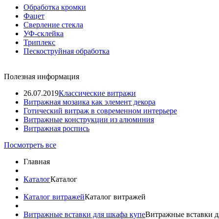
Обработка кромки
Фацет
Сверление стекла
УФ-склейка
Триплекс
Пескоструйная обработка
Полезная информация
26.07.2019
Классические витражи
Витражная мозаика как элемент декора
Готический витраж в современном интерьере
Витражные конструкции из алюминия
Витражная роспись
Посмотреть все
Главная
Каталог
Каталог
Каталог витражей
Каталог витражей
Витражные вставки для шкафа купе
Витражные вставки д