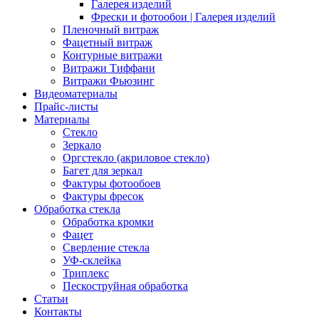
Галерея изделий
Фрески и фотообои | Галерея изделий
Пленочный витраж
Фацетный витраж
Контурные витражи
Витражи Тиффани
Витражи Фьюзинг
Видеоматериалы
Прайс-листы
Материалы
Стекло
Зеркало
Оргстекло (акриловое стекло)
Багет для зеркал
Фактуры фотообоев
Фактуры фресок
Обработка стекла
Обработка кромки
Фацет
Сверление стекла
УФ-склейка
Триплекс
Пескоструйная обработка
Статьи
Контакты