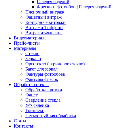
Галерея изделий
Фрески и фотообои | Галерея изделий
Пленочный витраж
Фацетный витраж
Контурные витражи
Витражи Тиффани
Витражи Фьюзинг
Видеоматериалы
Прайс-листы
Материалы
Стекло
Зеркало
Оргстекло (акриловое стекло)
Багет для зеркал
Фактуры фотообоев
Фактуры фресок
Обработка стекла
Обработка кромки
Фацет
Сверление стекла
УФ-склейка
Триплекс
Пескоструйная обработка
Статьи
Контакты