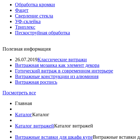
Обработка кромки
Фацет
Сверление стекла
УФ-склейка
Триплекс
Пескоструйная обработка
Полезная информация
26.07.2019
Классические витражи
Витражная мозаика как элемент декора
Готический витраж в современном интерьере
Витражные конструкции из алюминия
Витражная роспись
Посмотреть все
Главная
Каталог
Каталог
Каталог витражей
Каталог витражей
Витражные вставки для шкафа купе
Витражные вставки д