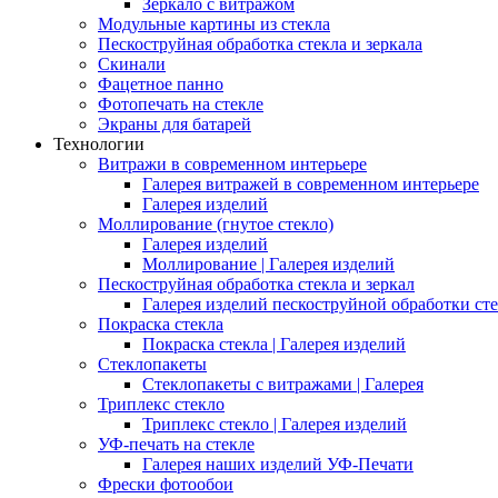
Зеркало с витражом
Модульные картины из стекла
Пескоструйная обработка стекла и зеркала
Скинали
Фацетное панно
Фотопечать на стекле
Экраны для батарей
Технологии
Витражи в современном интерьере
Галерея витражей в современном интерьере
Галерея изделий
Моллирование (гнутое стекло)
Галерея изделий
Моллирование | Галерея изделий
Пескоструйная обработка стекла и зеркал
Галерея изделий пескоструйной обработки сте
Покраска стекла
Покраска стекла | Галерея изделий
Стеклопакеты
Стеклопакеты с витражами | Галерея
Триплекс стекло
Триплекс стекло | Галерея изделий
УФ-печать на стекле
Галерея наших изделий УФ-Печати
Фрески фотообои