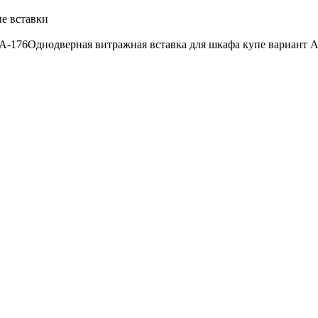
е вставки
 A-176
Однодверная витражная вставка для шкафа купе вариант A