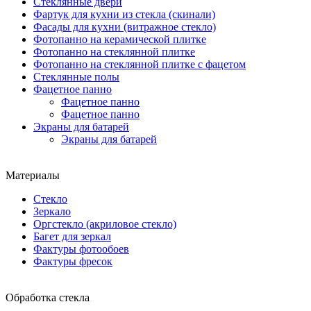
Стеклянные двери
Фартук для кухни из стекла (скинали)
Фасады для кухни (витражное стекло)
Фотопанно на керамической плитке
Фотопанно на стеклянной плитке
Фотопанно на стеклянной плитке с фацетом
Стеклянные полы
Фацетное панно
Фацетное панно
Фацетное панно
Экраны для батарей
Экраны для батарей
Материалы
Стекло
Зеркало
Оргстекло (акриловое стекло)
Багет для зеркал
Фактуры фотообоев
Фактуры фресок
Обработка стекла