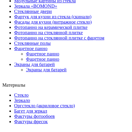
Модульные картины из стекла
Зеркала «BOMOND»
Стеклянные двери
Фартук для кухни из стекла (скинали)
Фасады для кухни (витражное стекло)
Фотопанно на керамической плитке
Фотопанно на стеклянной плитке
Фотопанно на стеклянной плитке с фацетом
Стеклянные полы
Фацетное панно
Фацетное панно
Фацетное панно
Экраны для батарей
Экраны для батарей
Материалы
Стекло
Зеркало
Оргстекло (акриловое стекло)
Багет для зеркал
Фактуры фотообоев
Фактуры фресок