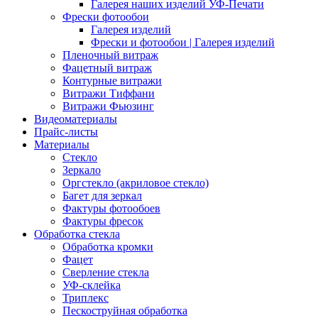
Галерея наших изделий УФ-Печати
Фрески фотообои
Галерея изделий
Фрески и фотообои | Галерея изделий
Пленочный витраж
Фацетный витраж
Контурные витражи
Витражи Тиффани
Витражи Фьюзинг
Видеоматериалы
Прайс-листы
Материалы
Стекло
Зеркало
Оргстекло (акриловое стекло)
Багет для зеркал
Фактуры фотообоев
Фактуры фресок
Обработка стекла
Обработка кромки
Фацет
Сверление стекла
УФ-склейка
Триплекс
Пескоструйная обработка