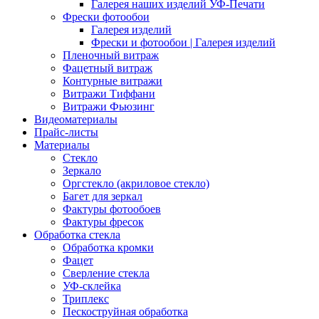
Галерея наших изделий УФ-Печати
Фрески фотообои
Галерея изделий
Фрески и фотообои | Галерея изделий
Пленочный витраж
Фацетный витраж
Контурные витражи
Витражи Тиффани
Витражи Фьюзинг
Видеоматериалы
Прайс-листы
Материалы
Стекло
Зеркало
Оргстекло (акриловое стекло)
Багет для зеркал
Фактуры фотообоев
Фактуры фресок
Обработка стекла
Обработка кромки
Фацет
Сверление стекла
УФ-склейка
Триплекс
Пескоструйная обработка