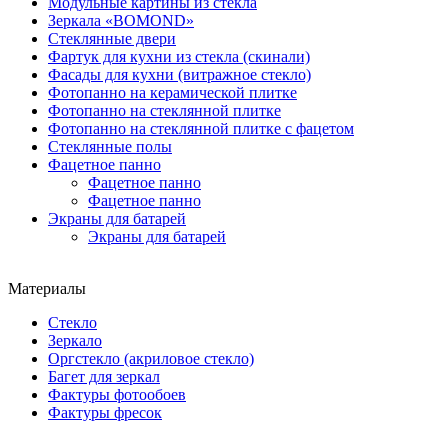
Модульные картины из стекла
Зеркала «BOMOND»
Стеклянные двери
Фартук для кухни из стекла (скинали)
Фасады для кухни (витражное стекло)
Фотопанно на керамической плитке
Фотопанно на стеклянной плитке
Фотопанно на стеклянной плитке с фацетом
Стеклянные полы
Фацетное панно
Фацетное панно
Фацетное панно
Экраны для батарей
Экраны для батарей
Материалы
Стекло
Зеркало
Оргстекло (акриловое стекло)
Багет для зеркал
Фактуры фотообоев
Фактуры фресок