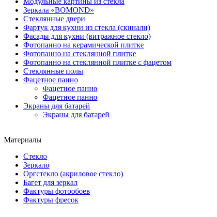
Модульные картины из стекла
Зеркала «BOMOND»
Стеклянные двери
Фартук для кухни из стекла (скинали)
Фасады для кухни (витражное стекло)
Фотопанно на керамической плитке
Фотопанно на стеклянной плитке
Фотопанно на стеклянной плитке с фацетом
Стеклянные полы
Фацетное панно
Фацетное панно
Фацетное панно
Экраны для батарей
Экраны для батарей
Материалы
Стекло
Зеркало
Оргстекло (акриловое стекло)
Багет для зеркал
Фактуры фотообоев
Фактуры фресок