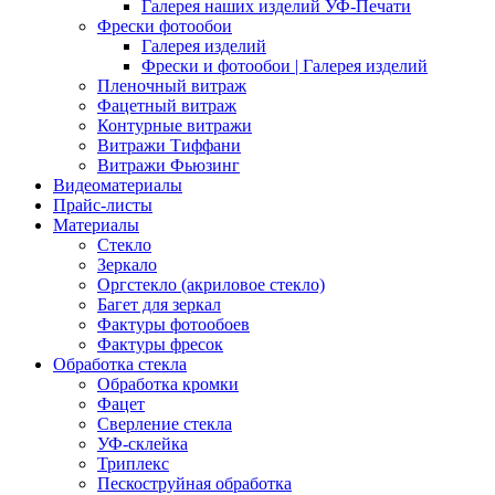
Галерея наших изделий УФ-Печати
Фрески фотообои
Галерея изделий
Фрески и фотообои | Галерея изделий
Пленочный витраж
Фацетный витраж
Контурные витражи
Витражи Тиффани
Витражи Фьюзинг
Видеоматериалы
Прайс-листы
Материалы
Стекло
Зеркало
Оргстекло (акриловое стекло)
Багет для зеркал
Фактуры фотообоев
Фактуры фресок
Обработка стекла
Обработка кромки
Фацет
Сверление стекла
УФ-склейка
Триплекс
Пескоструйная обработка