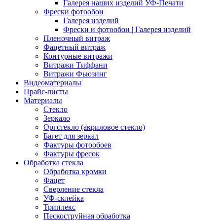
Галерея наших изделий УФ-Печати
Фрески фотообои
Галерея изделий
Фрески и фотообои | Галерея изделий
Пленочный витраж
Фацетный витраж
Контурные витражи
Витражи Тиффани
Витражи Фьюзинг
Видеоматериалы
Прайс-листы
Материалы
Стекло
Зеркало
Оргстекло (акриловое стекло)
Багет для зеркал
Фактуры фотообоев
Фактуры фресок
Обработка стекла
Обработка кромки
Фацет
Сверление стекла
УФ-склейка
Триплекс
Пескоструйная обработка