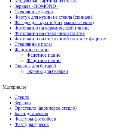
Модульные картины из стекла
Зеркала «BOMOND»
Стеклянные двери
Фартук для кухни из стекла (скинали)
Фасады для кухни (витражное стекло)
Фотопанно на керамической плитке
Фотопанно на стеклянной плитке
Фотопанно на стеклянной плитке с фацетом
Стеклянные полы
Фацетное панно
Фацетное панно
Фацетное панно
Экраны для батарей
Экраны для батарей
Материалы
Стекло
Зеркало
Оргстекло (акриловое стекло)
Багет для зеркал
Фактуры фотообоев
Фактуры фресок