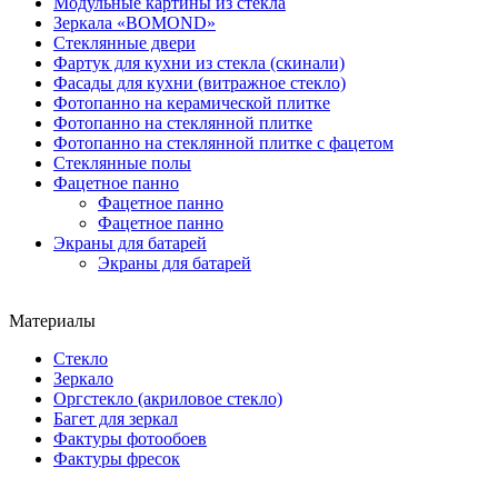
Модульные картины из стекла
Зеркала «BOMOND»
Стеклянные двери
Фартук для кухни из стекла (скинали)
Фасады для кухни (витражное стекло)
Фотопанно на керамической плитке
Фотопанно на стеклянной плитке
Фотопанно на стеклянной плитке с фацетом
Стеклянные полы
Фацетное панно
Фацетное панно
Фацетное панно
Экраны для батарей
Экраны для батарей
Материалы
Стекло
Зеркало
Оргстекло (акриловое стекло)
Багет для зеркал
Фактуры фотообоев
Фактуры фресок