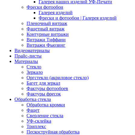
Галерея наших изделий УФ-Печати
Фрески фотообои
Галерея изделий
Фрески и фотообои | Галерея изделий
Пленочный витраж
Фацетный витраж
Контурные витражи
Витражи Тиффани
Витражи Фьюзинг
Видеоматериалы
Прайс-листы
Материалы
Стекло
Зеркало
Оргстекло (акриловое стекло)
Багет для зеркал
Фактуры фотообоев
Фактуры фресок
Обработка стекла
Обработка кромки
Фацет
Сверление стекла
УФ-склейка
Триплекс
Пескоструйная обработка