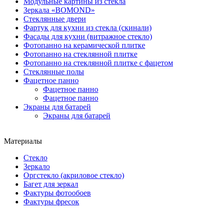
Модульные картины из стекла
Зеркала «BOMOND»
Стеклянные двери
Фартук для кухни из стекла (скинали)
Фасады для кухни (витражное стекло)
Фотопанно на керамической плитке
Фотопанно на стеклянной плитке
Фотопанно на стеклянной плитке с фацетом
Стеклянные полы
Фацетное панно
Фацетное панно
Фацетное панно
Экраны для батарей
Экраны для батарей
Материалы
Стекло
Зеркало
Оргстекло (акриловое стекло)
Багет для зеркал
Фактуры фотообоев
Фактуры фресок