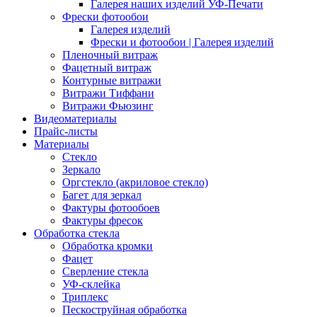
Галерея наших изделий УФ-Печати
Фрески фотообои
Галерея изделий
Фрески и фотообои | Галерея изделий
Пленочный витраж
Фацетный витраж
Контурные витражи
Витражи Тиффани
Витражи Фьюзинг
Видеоматериалы
Прайс-листы
Материалы
Стекло
Зеркало
Оргстекло (акриловое стекло)
Багет для зеркал
Фактуры фотообоев
Фактуры фресок
Обработка стекла
Обработка кромки
Фацет
Сверление стекла
УФ-склейка
Триплекс
Пескоструйная обработка