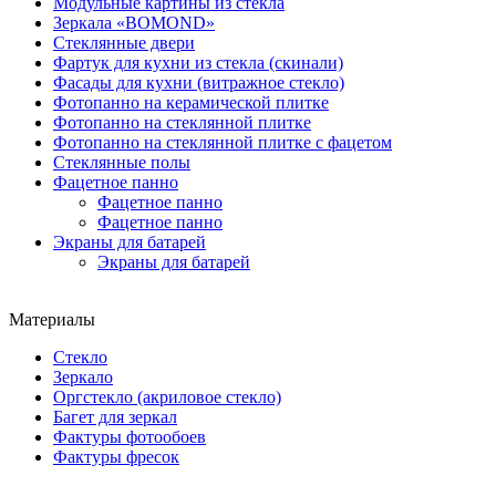
Модульные картины из стекла
Зеркала «BOMOND»
Стеклянные двери
Фартук для кухни из стекла (скинали)
Фасады для кухни (витражное стекло)
Фотопанно на керамической плитке
Фотопанно на стеклянной плитке
Фотопанно на стеклянной плитке с фацетом
Стеклянные полы
Фацетное панно
Фацетное панно
Фацетное панно
Экраны для батарей
Экраны для батарей
Материалы
Стекло
Зеркало
Оргстекло (акриловое стекло)
Багет для зеркал
Фактуры фотообоев
Фактуры фресок