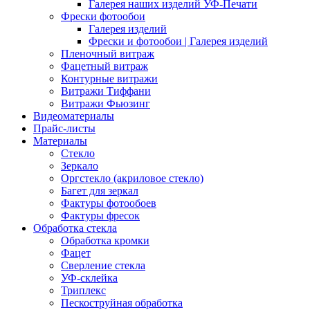
Галерея наших изделий УФ-Печати
Фрески фотообои
Галерея изделий
Фрески и фотообои | Галерея изделий
Пленочный витраж
Фацетный витраж
Контурные витражи
Витражи Тиффани
Витражи Фьюзинг
Видеоматериалы
Прайс-листы
Материалы
Стекло
Зеркало
Оргстекло (акриловое стекло)
Багет для зеркал
Фактуры фотообоев
Фактуры фресок
Обработка стекла
Обработка кромки
Фацет
Сверление стекла
УФ-склейка
Триплекс
Пескоструйная обработка