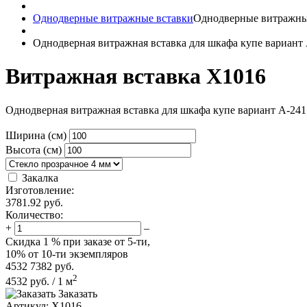
Однодверные витражные вставки
Однодверные витражны
Однодверная витражная вставка для шкафа купе вариант
Витражная вставка X1016
Однодверная витражная вставка для шкафа купе вариант A-241
Ширина (см)
Высота (см)
Закалка
Изготовление:
3781.92
руб.
Количество:
+
–
Скидка
1 %
при заказе от 5-ти,
10%
от 10-ти экземпляров
4532
7382
руб.
2
4532
руб.
/
1
м
Заказать
Артикул:
X1016