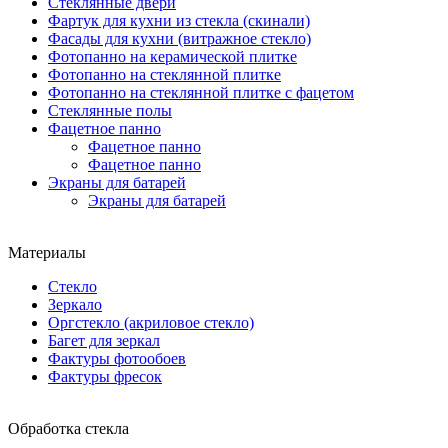
Стеклянные двери
Фартук для кухни из стекла (скинали)
Фасады для кухни (витражное стекло)
Фотопанно на керамической плитке
Фотопанно на стеклянной плитке
Фотопанно на стеклянной плитке с фацетом
Стеклянные полы
Фацетное панно
Фацетное панно
Фацетное панно
Экраны для батарей
Экраны для батарей
Материалы
Стекло
Зеркало
Оргстекло (акриловое стекло)
Багет для зеркал
Фактуры фотообоев
Фактуры фресок
Обработка стекла