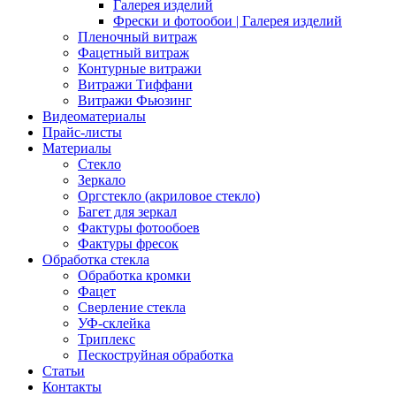
Галерея изделий
Фрески и фотообои | Галерея изделий
Пленочный витраж
Фацетный витраж
Контурные витражи
Витражи Тиффани
Витражи Фьюзинг
Видеоматериалы
Прайс-листы
Материалы
Стекло
Зеркало
Оргстекло (акриловое стекло)
Багет для зеркал
Фактуры фотообоев
Фактуры фресок
Обработка стекла
Обработка кромки
Фацет
Сверление стекла
УФ-склейка
Триплекс
Пескоструйная обработка
Статьи
Контакты