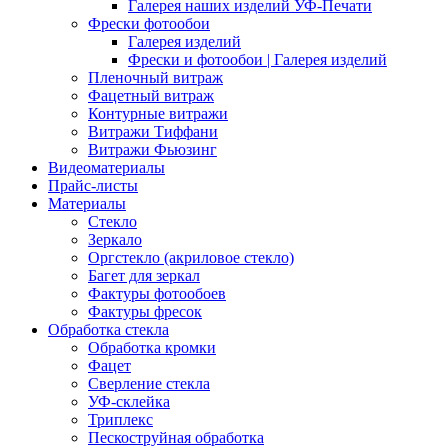
Галерея наших изделий УФ-Печати
Фрески фотообои
Галерея изделий
Фрески и фотообои | Галерея изделий
Пленочный витраж
Фацетный витраж
Контурные витражи
Витражи Тиффани
Витражи Фьюзинг
Видеоматериалы
Прайс-листы
Материалы
Стекло
Зеркало
Оргстекло (акриловое стекло)
Багет для зеркал
Фактуры фотообоев
Фактуры фресок
Обработка стекла
Обработка кромки
Фацет
Сверление стекла
УФ-склейка
Триплекс
Пескоструйная обработка