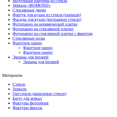
Модульные картины из стекла
Зеркала «BOMOND»
Стеклянные двери
Фартук для кухни из стекла (скинали)
Фасады для кухни (витражное стекло)
Фотопанно на керамической плитке
Фотопанно на стеклянной плитке
Фотопанно на стеклянной плитке с фацетом
Стеклянные полы
Фацетное панно
Фацетное панно
Фацетное панно
Экраны для батарей
Экраны для батарей
Материалы
Стекло
Зеркало
Оргстекло (акриловое стекло)
Багет для зеркал
Фактуры фотообоев
Фактуры фресок