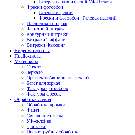
Галерея наших изделий УФ-Печати
Фрески фотообои
Галерея изделий
Фрески и фотообои | Галерея изделий
Пленочный витраж
Фацетный витраж
Контурные витражи
Витражи Тиффани
Витражи Фьюзинг
Видеоматериалы
Прайс-листы
Материалы
Стекло
Зеркало
Оргстекло (акриловое стекло)
Багет для зеркал
Фактуры фотообоев
Фактуры фресок
Обработка стекла
Обработка кромки
Фацет
Сверление стекла
УФ-склейка
Триплекс
Пескоструйная обработка