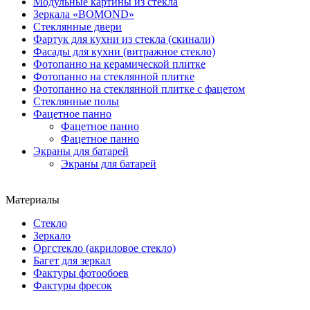
Модульные картины из стекла
Зеркала «BOMOND»
Стеклянные двери
Фартук для кухни из стекла (скинали)
Фасады для кухни (витражное стекло)
Фотопанно на керамической плитке
Фотопанно на стеклянной плитке
Фотопанно на стеклянной плитке с фацетом
Стеклянные полы
Фацетное панно
Фацетное панно
Фацетное панно
Экраны для батарей
Экраны для батарей
Материалы
Стекло
Зеркало
Оргстекло (акриловое стекло)
Багет для зеркал
Фактуры фотообоев
Фактуры фресок