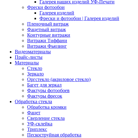
Галерея наших изделий УФ-Печати
Фрески фотообои
Галерея изделий
Фрески и фотообои | Галерея изделий
Пленочный витраж
Фацетный витраж
Контурные витражи
Витражи Тиффани
Витражи Фьюзинг
Видеоматериалы
Прайс-листы
Материалы
Стекло
Зеркало
Оргстекло (акриловое стекло)
Багет для зеркал
Фактуры фотообоев
Фактуры фресок
Обработка стекла
Обработка кромки
Фацет
Сверление стекла
УФ-склейка
Триплекс
Пескоструйная обработка