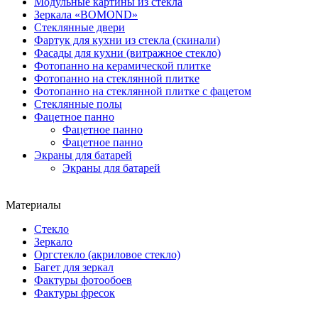
Модульные картины из стекла
Зеркала «BOMOND»
Стеклянные двери
Фартук для кухни из стекла (скинали)
Фасады для кухни (витражное стекло)
Фотопанно на керамической плитке
Фотопанно на стеклянной плитке
Фотопанно на стеклянной плитке с фацетом
Стеклянные полы
Фацетное панно
Фацетное панно
Фацетное панно
Экраны для батарей
Экраны для батарей
Материалы
Стекло
Зеркало
Оргстекло (акриловое стекло)
Багет для зеркал
Фактуры фотообоев
Фактуры фресок