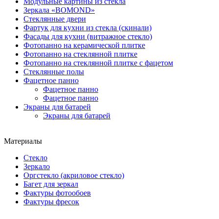
Модульные картины из стекла
Зеркала «BOMOND»
Стеклянные двери
Фартук для кухни из стекла (скинали)
Фасады для кухни (витражное стекло)
Фотопанно на керамической плитке
Фотопанно на стеклянной плитке
Фотопанно на стеклянной плитке с фацетом
Стеклянные полы
Фацетное панно
Фацетное панно
Фацетное панно
Экраны для батарей
Экраны для батарей
Материалы
Стекло
Зеркало
Оргстекло (акриловое стекло)
Багет для зеркал
Фактуры фотообоев
Фактуры фресок