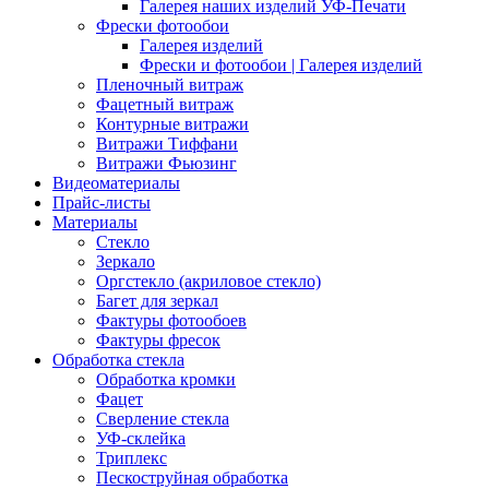
Галерея наших изделий УФ-Печати
Фрески фотообои
Галерея изделий
Фрески и фотообои | Галерея изделий
Пленочный витраж
Фацетный витраж
Контурные витражи
Витражи Тиффани
Витражи Фьюзинг
Видеоматериалы
Прайс-листы
Материалы
Стекло
Зеркало
Оргстекло (акриловое стекло)
Багет для зеркал
Фактуры фотообоев
Фактуры фресок
Обработка стекла
Обработка кромки
Фацет
Сверление стекла
УФ-склейка
Триплекс
Пескоструйная обработка