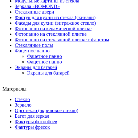
Модульные картины из стекла
Зеркала «BOMOND»
Стеклянные двери
Фартук для кухни из стекла (скинали)
Фасады для кухни (витражное стекло)
Фотопанно на керамической плитке
Фотопанно на стеклянной плитке
Фотопанно на стеклянной плитке с фацетом
Стеклянные полы
Фацетное панно
Фацетное панно
Фацетное панно
Экраны для батарей
Экраны для батарей
Материалы
Стекло
Зеркало
Оргстекло (акриловое стекло)
Багет для зеркал
Фактуры фотообоев
Фактуры фресок