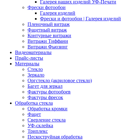
Галерея наших изделий УФ-Печати
Фрески фотообои
Галерея изделий
Фрески и фотообои | Галерея изделий
Пленочный витраж
Фацетный витраж
Контурные витражи
Витражи Тиффани
Витражи Фьюзинг
Видеоматериалы
Прайс-листы
Материалы
Стекло
Зеркало
Оргстекло (акриловое стекло)
Багет для зеркал
Фактуры фотообоев
Фактуры фресок
Обработка стекла
Обработка кромки
Фацет
Сверление стекла
УФ-склейка
Триплекс
Пескоструйная обработка