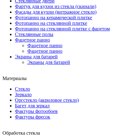
Стеклянные двери
Фартук для кухни из стекла (скинали)
Фасады для кухни (витражное стекло)
Фотопанно на керамической плитке
Фотопанно на стеклянной плитке
Фотопанно на стеклянной плитке с фацетом
Стеклянные полы
Фацетное панно
Фацетное панно
Фацетное панно
Экраны для батарей
Экраны для батарей
Материалы
Стекло
Зеркало
Оргстекло (акриловое стекло)
Багет для зеркал
Фактуры фотообоев
Фактуры фресок
Обработка стекла