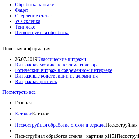
Обработка кромки
Фацет
Сверление стекла
УФ-склейка
Триплекс
Пескоструйная обработка
Полезная информация
26.07.2019
Классические витражи
Витражная мозаика как элемент декора
Готический витраж в современном интерьере
Витражные конструкции из алюминия
Витражная роспись
Посмотреть все
Главная
Каталог
Каталог
Пескоструйная обработка стекла и зеркала
Пескоструйная 
Пескструйная обработка стекла - картина p1151
Пескструй