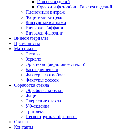
Галерея изделий
Фрески и фотообои | Галерея изделий
Пленочный витраж
Фацетный витраж
Контурные витражи
Витражи Тиффани
Витражи Фьюзинг
Видеоматериалы
Прайс-листы
Материалы
Стекло
Зеркало
Оргстекло (акриловое стекло)
Багет для зеркал
Фактуры фотообоев
Фактуры фресок
Обработка стекла
Обработка кромки
Фацет
Сверление стекла
УФ-склейка
Триплекс
Пескоструйная обработка
Статьи
Контакты