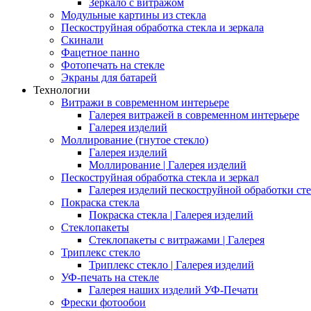
Зеркало с витражом
Модульные картины из стекла
Пескоструйная обработка стекла и зеркала
Скинали
Фацетное панно
Фотопечать на стекле
Экраны для батарей
Технологии
Витражи в современном интерьере
Галерея витражей в современном интерьере
Галерея изделий
Моллирование (гнутое стекло)
Галерея изделий
Моллирование | Галерея изделий
Пескоструйная обработка стекла и зеркал
Галерея изделий пескоструйной обработки сте
Покраска стекла
Покраска стекла | Галерея изделий
Стеклопакеты
Стеклопакеты с витражами | Галерея
Триплекс стекло
Триплекс стекло | Галерея изделий
УФ-печать на стекле
Галерея наших изделий УФ-Печати
Фрески фотообои