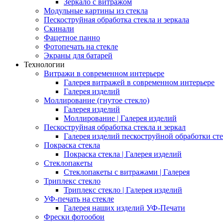
Зеркало с витражом
Модульные картины из стекла
Пескоструйная обработка стекла и зеркала
Скинали
Фацетное панно
Фотопечать на стекле
Экраны для батарей
Технологии
Витражи в современном интерьере
Галерея витражей в современном интерьере
Галерея изделий
Моллирование (гнутое стекло)
Галерея изделий
Моллирование | Галерея изделий
Пескоструйная обработка стекла и зеркал
Галерея изделий пескоструйной обработки сте
Покраска стекла
Покраска стекла | Галерея изделий
Стеклопакеты
Стеклопакеты с витражами | Галерея
Триплекс стекло
Триплекс стекло | Галерея изделий
УФ-печать на стекле
Галерея наших изделий УФ-Печати
Фрески фотообои