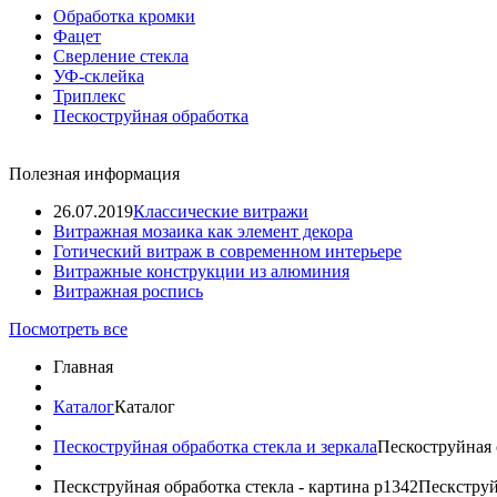
Обработка кромки
Фацет
Сверление стекла
УФ-склейка
Триплекс
Пескоструйная обработка
Полезная информация
26.07.2019
Классические витражи
Витражная мозаика как элемент декора
Готический витраж в современном интерьере
Витражные конструкции из алюминия
Витражная роспись
Посмотреть все
Главная
Каталог
Каталог
Пескоструйная обработка стекла и зеркала
Пескоструйная 
Пескструйная обработка стекла - картина p1342
Пескструй