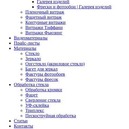
Галерея изделий
Фрески и фотообои | Галерея изделий
Пленочный витраж
Фацетный витраж
Контурные витражи
Витражи Тиффани
Витражи Фьюзинг
Видеоматериалы
Прайс-листы
Материалы
Стекло
Зеркало
Оргстекло (акриловое стекло)
Багет для зеркал
Фактуры фотообоев
Фактуры фресок
Обработка стекла
Обработка кромки
Фацет
Сверление стекла
УФ-склейка
Триплекс
Пескоструйная обработка
Статьи
Контакты