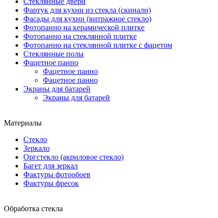
Стеклянные двери
Фартук для кухни из стекла (скинали)
Фасады для кухни (витражное стекло)
Фотопанно на керамической плитке
Фотопанно на стеклянной плитке
Фотопанно на стеклянной плитке с фацетом
Стеклянные полы
Фацетное панно
Фацетное панно
Фацетное панно
Экраны для батарей
Экраны для батарей
Материалы
Стекло
Зеркало
Оргстекло (акриловое стекло)
Багет для зеркал
Фактуры фотообоев
Фактуры фресок
Обработка стекла