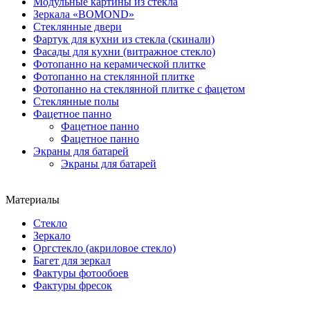
Модульные картины из стекла
Зеркала «BOMOND»
Стеклянные двери
Фартук для кухни из стекла (скинали)
Фасады для кухни (витражное стекло)
Фотопанно на керамической плитке
Фотопанно на стеклянной плитке
Фотопанно на стеклянной плитке с фацетом
Стеклянные полы
Фацетное панно
Фацетное панно
Фацетное панно
Экраны для батарей
Экраны для батарей
Материалы
Стекло
Зеркало
Оргстекло (акриловое стекло)
Багет для зеркал
Фактуры фотообоев
Фактуры фресок