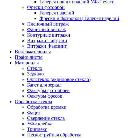
Галерея наших изделий УФ-Печати
Фрески фотообои
Галерея изделий
Фрески и фотообои | Галерея изделий
Пленочный витраж
Фацетный витраж
Контурные витражи
Витражи Тиффани
Витражи Фьюзинг
Видеоматериалы
Прайс-листы
Материалы
Стекло
Зеркало
Оргстекло (акриловое стекло)
Багет для зеркал
Фактуры фотообоев
Фактуры фресок
Обработка стекла
Обработка кромки
Фацет
Сверление стекла
УФ-склейка
Триплекс
Пескоструйная обработка