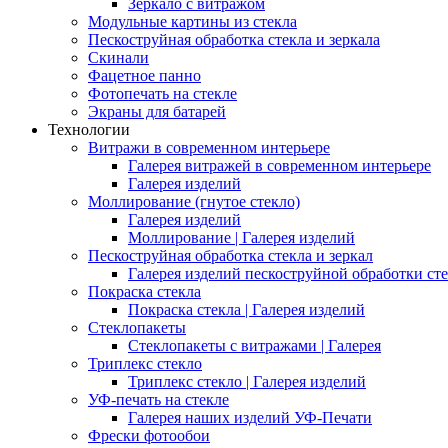
Зеркало с витражом
Модульные картины из стекла
Пескоструйная обработка стекла и зеркала
Скинали
Фацетное панно
Фотопечать на стекле
Экраны для батарей
Технологии
Витражи в современном интерьере
Галерея витражей в современном интерьере
Галерея изделий
Моллирование (гнутое стекло)
Галерея изделий
Моллирование | Галерея изделий
Пескоструйная обработка стекла и зеркал
Галерея изделий пескоструйной обработки сте
Покраска стекла
Покраска стекла | Галерея изделий
Стеклопакеты
Стеклопакеты с витражами | Галерея
Триплекс стекло
Триплекс стекло | Галерея изделий
УФ-печать на стекле
Галерея наших изделий УФ-Печати
Фрески фотообои