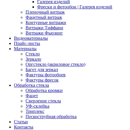
Галерея изделий
Фрески и фотообои | Галерея изделий
Пленочный витраж
Фацетный витраж
Контурные витражи
Витражи Тиффани
Витражи Фьюзинг
Видеоматериалы
Прайс-листы
Материалы
Стекло
Зеркало
Оргстекло (акриловое стекло)
Багет для зеркал
Фактуры фотообоев
Фактуры фресок
Обработка стекла
Обработка кромки
Фацет
Сверление стекла
УФ-склейка
Триплекс
Пескоструйная обработка
Статьи
Контакты