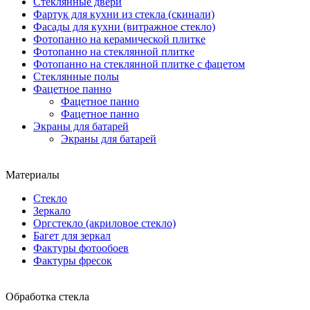
Стеклянные двери
Фартук для кухни из стекла (скинали)
Фасады для кухни (витражное стекло)
Фотопанно на керамической плитке
Фотопанно на стеклянной плитке
Фотопанно на стеклянной плитке с фацетом
Стеклянные полы
Фацетное панно
Фацетное панно
Фацетное панно
Экраны для батарей
Экраны для батарей
Материалы
Стекло
Зеркало
Оргстекло (акриловое стекло)
Багет для зеркал
Фактуры фотообоев
Фактуры фресок
Обработка стекла