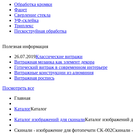
Обработка кромки
Фацет
Сверление стекла
УФ-склейка
Триплекс
Пескоструйная обработка
Полезная информация
26.07.2019
Классические витражи
Витражная мозаика как элемент декора
Готический витраж в современном интерьере
Витражные конструкции из алюминия
Витражная роспись
Посмотреть все
Главная
Каталог
Каталог
Каталог изображений для скинали
Каталог изображений д
Скинали - изображение для фотопечати CK-002
Скинали -