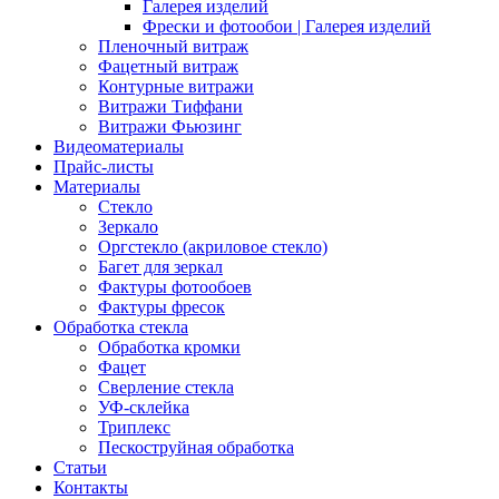
Галерея изделий
Фрески и фотообои | Галерея изделий
Пленочный витраж
Фацетный витраж
Контурные витражи
Витражи Тиффани
Витражи Фьюзинг
Видеоматериалы
Прайс-листы
Материалы
Стекло
Зеркало
Оргстекло (акриловое стекло)
Багет для зеркал
Фактуры фотообоев
Фактуры фресок
Обработка стекла
Обработка кромки
Фацет
Сверление стекла
УФ-склейка
Триплекс
Пескоструйная обработка
Статьи
Контакты