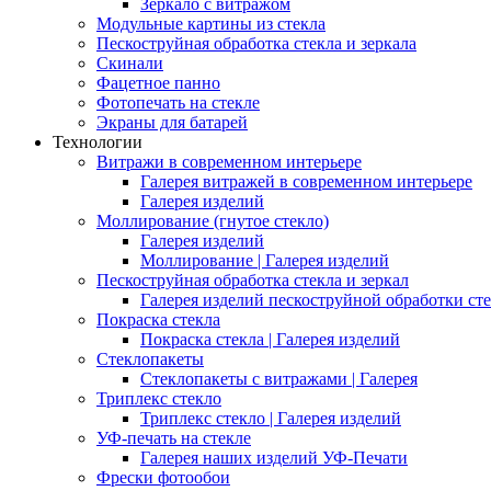
Зеркало с витражом
Модульные картины из стекла
Пескоструйная обработка стекла и зеркала
Скинали
Фацетное панно
Фотопечать на стекле
Экраны для батарей
Технологии
Витражи в современном интерьере
Галерея витражей в современном интерьере
Галерея изделий
Моллирование (гнутое стекло)
Галерея изделий
Моллирование | Галерея изделий
Пескоструйная обработка стекла и зеркал
Галерея изделий пескоструйной обработки сте
Покраска стекла
Покраска стекла | Галерея изделий
Стеклопакеты
Стеклопакеты с витражами | Галерея
Триплекс стекло
Триплекс стекло | Галерея изделий
УФ-печать на стекле
Галерея наших изделий УФ-Печати
Фрески фотообои