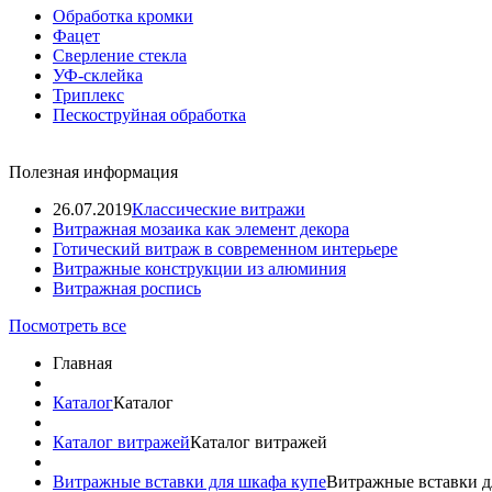
Обработка кромки
Фацет
Сверление стекла
УФ-склейка
Триплекс
Пескоструйная обработка
Полезная информация
26.07.2019
Классические витражи
Витражная мозаика как элемент декора
Готический витраж в современном интерьере
Витражные конструкции из алюминия
Витражная роспись
Посмотреть все
Главная
Каталог
Каталог
Каталог витражей
Каталог витражей
Витражные вставки для шкафа купе
Витражные вставки д