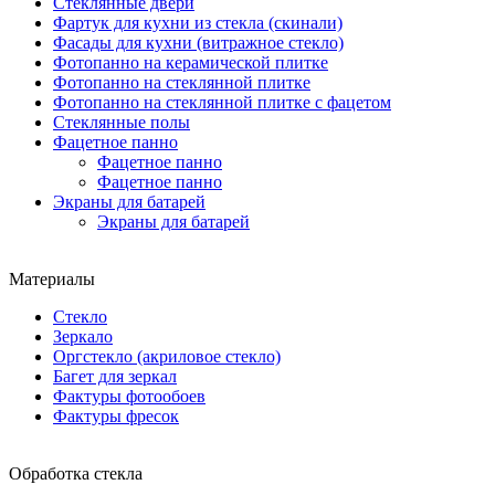
Стеклянные двери
Фартук для кухни из стекла (скинали)
Фасады для кухни (витражное стекло)
Фотопанно на керамической плитке
Фотопанно на стеклянной плитке
Фотопанно на стеклянной плитке с фацетом
Стеклянные полы
Фацетное панно
Фацетное панно
Фацетное панно
Экраны для батарей
Экраны для батарей
Материалы
Стекло
Зеркало
Оргстекло (акриловое стекло)
Багет для зеркал
Фактуры фотообоев
Фактуры фресок
Обработка стекла