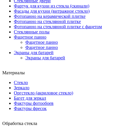
Стеклянные двери
Фартук для кухни из стекла (скинали)
Фасады для кухни (витражное стекло)
Фотопанно на керамической плитке
Фотопанно на стеклянной плитке
Фотопанно на стеклянной плитке с фацетом
Стеклянные полы
Фацетное панно
Фацетное панно
Фацетное панно
Экраны для батарей
Экраны для батарей
Материалы
Стекло
Зеркало
Оргстекло (акриловое стекло)
Багет для зеркал
Фактуры фотообоев
Фактуры фресок
Обработка стекла