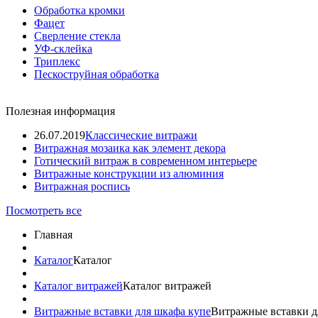
Обработка кромки
Фацет
Сверление стекла
УФ-склейка
Триплекс
Пескоструйная обработка
Полезная информация
26.07.2019
Классические витражи
Витражная мозаика как элемент декора
Готический витраж в современном интерьере
Витражные конструкции из алюминия
Витражная роспись
Посмотреть все
Главная
Каталог
Каталог
Каталог витражей
Каталог витражей
Витражные вставки для шкафа купе
Витражные вставки д