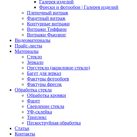
Галерея изделий
Фрески и фотообои | Галерея изделий
Пленочный витраж
Фацетный витраж
Контурные витражи
Витражи Тиффани
Витражи Фьюзинг
Видеоматериалы
Прайс-листы
Материалы
Стекло
Зеркало
Оргстекло (акриловое стекло)
Багет для зеркал
Фактуры фотообоев
Фактуры фресок
Обработка стекла
Обработка кромки
Фацет
Сверление стекла
УФ-склейка
Триплекс
Пескоструйная обработка
Статьи
Контакты