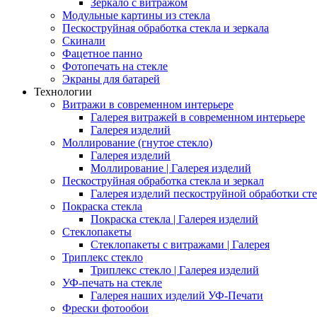
Зеркало с витражом
Модульные картины из стекла
Пескоструйная обработка стекла и зеркала
Скинали
Фацетное панно
Фотопечать на стекле
Экраны для батарей
Технологии
Витражи в современном интерьере
Галерея витражей в современном интерьере
Галерея изделий
Моллирование (гнутое стекло)
Галерея изделий
Моллирование | Галерея изделий
Пескоструйная обработка стекла и зеркал
Галерея изделий пескоструйной обработки сте
Покраска стекла
Покраска стекла | Галерея изделий
Стеклопакеты
Стеклопакеты с витражами | Галерея
Триплекс стекло
Триплекс стекло | Галерея изделий
УФ-печать на стекле
Галерея наших изделий УФ-Печати
Фрески фотообои