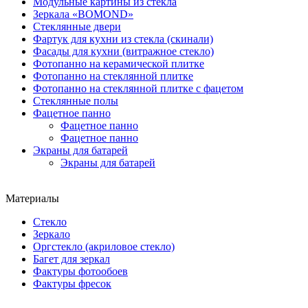
Модульные картины из стекла
Зеркала «BOMOND»
Стеклянные двери
Фартук для кухни из стекла (скинали)
Фасады для кухни (витражное стекло)
Фотопанно на керамической плитке
Фотопанно на стеклянной плитке
Фотопанно на стеклянной плитке с фацетом
Стеклянные полы
Фацетное панно
Фацетное панно
Фацетное панно
Экраны для батарей
Экраны для батарей
Материалы
Стекло
Зеркало
Оргстекло (акриловое стекло)
Багет для зеркал
Фактуры фотообоев
Фактуры фресок