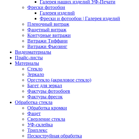
Галерея наших изделий УФ-Печати
Фрески фотообои
Галерея изделий
Фрески и фотообои | Галерея изделий
Пленочный витраж
Фацетный витраж
Контурные витражи
Витражи Тиффани
Витражи Фьюзинг
Видеоматериалы
Прайс-листы
Материалы
Стекло
Зеркало
Оргстекло (акриловое стекло)
Багет для зеркал
Фактуры фотообоев
Фактуры фресок
Обработка стекла
Обработка кромки
Фацет
Сверление стекла
УФ-склейка
Триплекс
Пескоструйная обработка