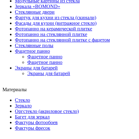
Модульные картины из стекла
Зеркала «BOMOND»
Стеклянные двери
Фартук для кухни из стекла (скинали)
Фасады для кухни (витражное стекло)
Фотопанно на керамической плитке
Фотопанно на стеклянной плитке
Фотопанно на стеклянной плитке с фацетом
Стеклянные полы
Фацетное панно
Фацетное панно
Фацетное панно
Экраны для батарей
Экраны для батарей
Материалы
Стекло
Зеркало
Оргстекло (акриловое стекло)
Багет для зеркал
Фактуры фотообоев
Фактуры фресок