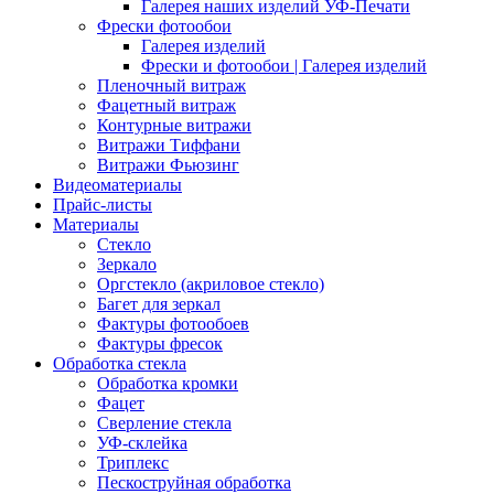
Галерея наших изделий УФ-Печати
Фрески фотообои
Галерея изделий
Фрески и фотообои | Галерея изделий
Пленочный витраж
Фацетный витраж
Контурные витражи
Витражи Тиффани
Витражи Фьюзинг
Видеоматериалы
Прайс-листы
Материалы
Стекло
Зеркало
Оргстекло (акриловое стекло)
Багет для зеркал
Фактуры фотообоев
Фактуры фресок
Обработка стекла
Обработка кромки
Фацет
Сверление стекла
УФ-склейка
Триплекс
Пескоструйная обработка