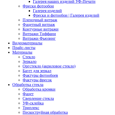
Галерея наших изделий УФ-Печати
Фрески фотообои
Галерея изделий
Фрески и фотообои | Галерея изделий
Пленочный витраж
Фацетный витраж
Контурные витражи
Витражи Тиффани
Витражи Фьюзинг
Видеоматериалы
Прайс-листы
Материалы
Стекло
Зеркало
Оргстекло (акриловое стекло)
Багет для зеркал
Фактуры фотообоев
Фактуры фресок
Обработка стекла
Обработка кромки
Фацет
Сверление стекла
УФ-склейка
Триплекс
Пескоструйная обработка