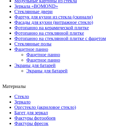
Модульные картины из стекла
Зеркала «BOMOND»
Стеклянные двери
Фартук для кухни из стекла (скинали)
Фасады для кухни (витражное стекло)
Фотопанно на керамической плитке
Фотопанно на стеклянной плитке
Фотопанно на стеклянной плитке с фацетом
Стеклянные полы
Фацетное панно
Фацетное панно
Фацетное панно
Экраны для батарей
Экраны для батарей
Материалы
Стекло
Зеркало
Оргстекло (акриловое стекло)
Багет для зеркал
Фактуры фотообоев
Фактуры фресок