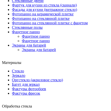
Стеклянные двери
Фартук для кухни из стекла (скинали)
Фасады для кухни (витражное стекло)
Фотопанно на керамической плитке
Фотопанно на стеклянной плитке
Фотопанно на стеклянной плитке с фацетом
Стеклянные полы
Фацетное панно
Фацетное панно
Фацетное панно
Экраны для батарей
Экраны для батарей
Материалы
Стекло
Зеркало
Оргстекло (акриловое стекло)
Багет для зеркал
Фактуры фотообоев
Фактуры фресок
Обработка стекла