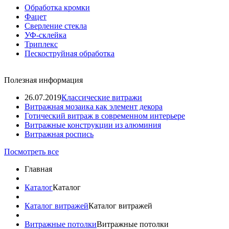
Обработка кромки
Фацет
Сверление стекла
УФ-склейка
Триплекс
Пескоструйная обработка
Полезная информация
26.07.2019
Классические витражи
Витражная мозаика как элемент декора
Готический витраж в современном интерьере
Витражные конструкции из алюминия
Витражная роспись
Посмотреть все
Главная
Каталог
Каталог
Каталог витражей
Каталог витражей
Витражные потолки
Витражные потолки