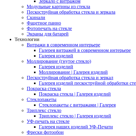
Зеркало с витражом
Модульные картины из стекла
Пескоструйная обработка стекла и зеркала
Скинали
Фацетное панно
Фотопечать на стекле
Экраны для батарей
Технологии
Витражи в современном интерьере
Галерея витражей в современном интерьере
Галерея изделий
Моллирование (гнутое стекло)
Галерея изделий
Моллирование | Галерея изделий
Пескоструйная обработка стекла и зеркал
Галерея изделий пескоструйной обработки сте
Покраска стекла
Покраска стекла | Галерея изделий
Стеклопакеты
Стеклопакеты с витражами | Галерея
Триплекс стекло
Триплекс стекло | Галерея изделий
УФ-печать на стекле
Галерея наших изделий УФ-Печати
Фрески фотообои