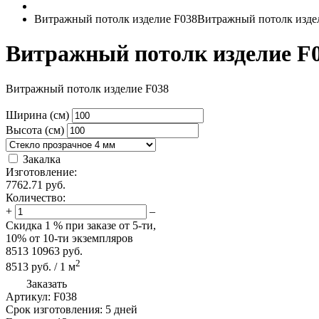
Витражный потолк изделие F038
Витражный потолк изде
Витражный потолк изделие F
Витражный потолк изделие F038
Ширина (см)
Высота (см)
Закалка
Изготовление:
7762.71
руб.
Количество:
+
–
Скидка
1 %
при заказе от 5-ти,
10%
от 10-ти экземпляров
8513
10963
руб.
2
8513
руб.
/
1
м
Заказать
Артикул:
F038
Срок изготовления:
5 дней