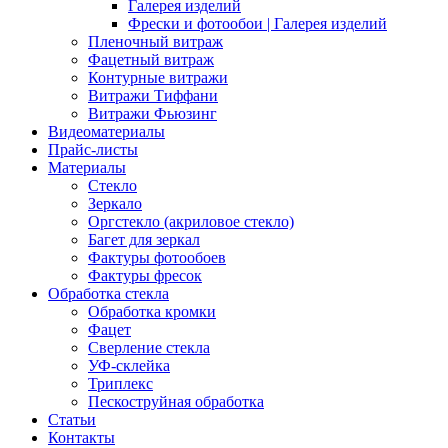
Галерея изделий
Фрески и фотообои | Галерея изделий
Пленочный витраж
Фацетный витраж
Контурные витражи
Витражи Тиффани
Витражи Фьюзинг
Видеоматериалы
Прайс-листы
Материалы
Стекло
Зеркало
Оргстекло (акриловое стекло)
Багет для зеркал
Фактуры фотообоев
Фактуры фресок
Обработка стекла
Обработка кромки
Фацет
Сверление стекла
УФ-склейка
Триплекс
Пескоструйная обработка
Статьи
Контакты