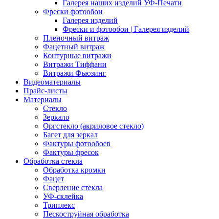
Галерея наших изделий УФ-Печати
Фрески фотообои
Галерея изделий
Фрески и фотообои | Галерея изделий
Пленочный витраж
Фацетный витраж
Контурные витражи
Витражи Тиффани
Витражи Фьюзинг
Видеоматериалы
Прайс-листы
Материалы
Стекло
Зеркало
Оргстекло (акриловое стекло)
Багет для зеркал
Фактуры фотообоев
Фактуры фресок
Обработка стекла
Обработка кромки
Фацет
Сверление стекла
УФ-склейка
Триплекс
Пескоструйная обработка