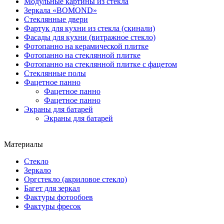
Модульные картины из стекла
Зеркала «BOMOND»
Стеклянные двери
Фартук для кухни из стекла (скинали)
Фасады для кухни (витражное стекло)
Фотопанно на керамической плитке
Фотопанно на стеклянной плитке
Фотопанно на стеклянной плитке с фацетом
Стеклянные полы
Фацетное панно
Фацетное панно
Фацетное панно
Экраны для батарей
Экраны для батарей
Материалы
Стекло
Зеркало
Оргстекло (акриловое стекло)
Багет для зеркал
Фактуры фотообоев
Фактуры фресок