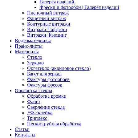
Галерея изделий
Фрески и фотообои | Галерея изделий
Пленочный витраж
Фацетный витраж
Контурные витражи
Витражи Тиффани
Витражи Фьюзинг
Видеоматериалы
Прайс-листы
Материалы
Стекло
Зеркало
Оргстекло (акриловое стекло)
Багет для зеркал
Фактуры фотообоев
Фактуры фресок
Обработка стекла
Обработка кромки
Фацет
Сверление стекла
УФ-склейка
Триплекс
Пескоструйная обработка
Статьи
Контакты