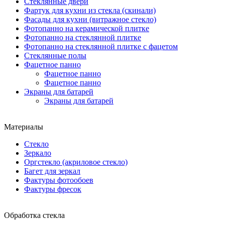
Стеклянные двери
Фартук для кухни из стекла (скинали)
Фасады для кухни (витражное стекло)
Фотопанно на керамической плитке
Фотопанно на стеклянной плитке
Фотопанно на стеклянной плитке с фацетом
Стеклянные полы
Фацетное панно
Фацетное панно
Фацетное панно
Экраны для батарей
Экраны для батарей
Материалы
Стекло
Зеркало
Оргстекло (акриловое стекло)
Багет для зеркал
Фактуры фотообоев
Фактуры фресок
Обработка стекла