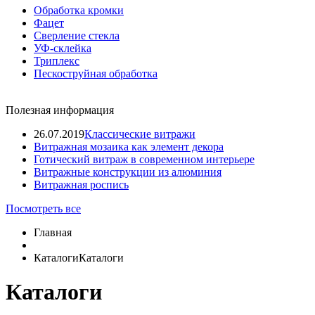
Обработка кромки
Фацет
Сверление стекла
УФ-склейка
Триплекс
Пескоструйная обработка
Полезная информация
26.07.2019
Классические витражи
Витражная мозаика как элемент декора
Готический витраж в современном интерьере
Витражные конструкции из алюминия
Витражная роспись
Посмотреть все
Главная
Каталоги
Каталоги
Каталоги