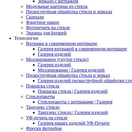
Зеркало с витражом
Модульные картины из стекла
Пескоструйная обработка стекла и зеркала
Скинали
Фацетное панно
Фотопечать на стекле
Экраны для батарей
Технологии
Витражи в современном интерьере
Галерея витражей в современном интерьере
Галерея изделий
Моллирование (гнутое стекло)
Галерея изделий
Моллирование | Галерея изделий
Пескоструйная обработка стекла и зеркал
Галерея изделий пескоструйной обработки сте
Покраска стекла
Покраска стекла | Галерея изделий
Стеклопакеты
Стеклопакеты с витражами | Галерея
Триплекс стекло
Триплекс стекло | Галерея изделий
УФ-печать на стекле
Галерея наших изделий УФ-Печати
Фрески фотообои