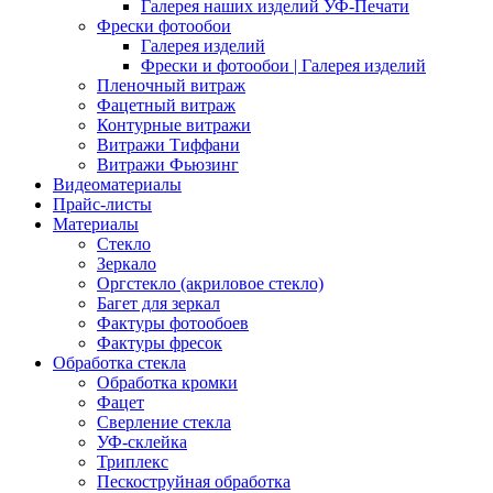
Галерея наших изделий УФ-Печати
Фрески фотообои
Галерея изделий
Фрески и фотообои | Галерея изделий
Пленочный витраж
Фацетный витраж
Контурные витражи
Витражи Тиффани
Витражи Фьюзинг
Видеоматериалы
Прайс-листы
Материалы
Стекло
Зеркало
Оргстекло (акриловое стекло)
Багет для зеркал
Фактуры фотообоев
Фактуры фресок
Обработка стекла
Обработка кромки
Фацет
Сверление стекла
УФ-склейка
Триплекс
Пескоструйная обработка