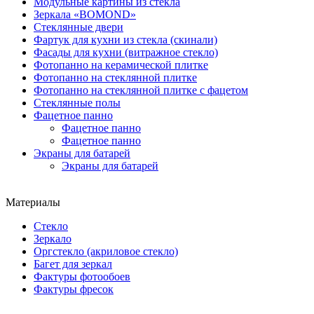
Модульные картины из стекла
Зеркала «BOMOND»
Стеклянные двери
Фартук для кухни из стекла (скинали)
Фасады для кухни (витражное стекло)
Фотопанно на керамической плитке
Фотопанно на стеклянной плитке
Фотопанно на стеклянной плитке с фацетом
Стеклянные полы
Фацетное панно
Фацетное панно
Фацетное панно
Экраны для батарей
Экраны для батарей
Материалы
Стекло
Зеркало
Оргстекло (акриловое стекло)
Багет для зеркал
Фактуры фотообоев
Фактуры фресок