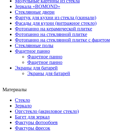
Модульные картины из стекла
Зеркала «BOMOND»
Стеклянные двери
Фартук для кухни из стекла (скинали)
Фасады для кухни (витражное стекло)
Фотопанно на керамической плитке
Фотопанно на стеклянной плитке
Фотопанно на стеклянной плитке с фацетом
Стеклянные полы
Фацетное панно
Фацетное панно
Фацетное панно
Экраны для батарей
Экраны для батарей
Материалы
Стекло
Зеркало
Оргстекло (акриловое стекло)
Багет для зеркал
Фактуры фотообоев
Фактуры фресок