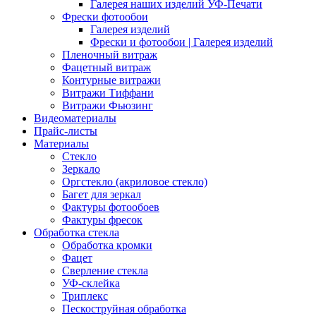
Галерея наших изделий УФ-Печати
Фрески фотообои
Галерея изделий
Фрески и фотообои | Галерея изделий
Пленочный витраж
Фацетный витраж
Контурные витражи
Витражи Тиффани
Витражи Фьюзинг
Видеоматериалы
Прайс-листы
Материалы
Стекло
Зеркало
Оргстекло (акриловое стекло)
Багет для зеркал
Фактуры фотообоев
Фактуры фресок
Обработка стекла
Обработка кромки
Фацет
Сверление стекла
УФ-склейка
Триплекс
Пескоструйная обработка