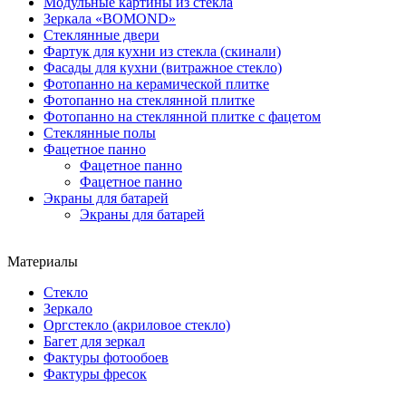
Модульные картины из стекла
Зеркала «BOMOND»
Стеклянные двери
Фартук для кухни из стекла (скинали)
Фасады для кухни (витражное стекло)
Фотопанно на керамической плитке
Фотопанно на стеклянной плитке
Фотопанно на стеклянной плитке с фацетом
Стеклянные полы
Фацетное панно
Фацетное панно
Фацетное панно
Экраны для батарей
Экраны для батарей
Материалы
Стекло
Зеркало
Оргстекло (акриловое стекло)
Багет для зеркал
Фактуры фотообоев
Фактуры фресок