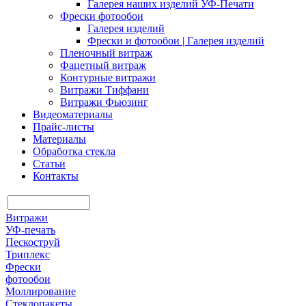
Галерея наших изделий УФ-Печати
Фрески фотообои
Галерея изделий
Фрески и фотообои | Галерея изделий
Пленочный витраж
Фацетный витраж
Контурные витражи
Витражи Тиффани
Витражи Фьюзинг
Видеоматериалы
Прайс-листы
Материалы
Обработка стекла
Статьи
Контакты
Витражи
УФ-печать
Пескоструй
Триплекс
Фрески
фотообои
Моллирование
Стеклопакеты