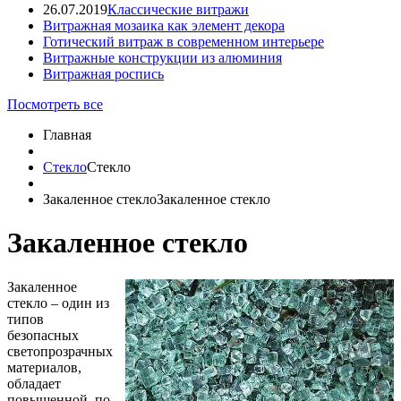
26.07.2019
Классические витражи
Витражная мозаика как элемент декора
Готический витраж в современном интерьере
Витражные конструкции из алюминия
Витражная роспись
Посмотреть все
Главная
Стекло
Стекло
Закаленное стекло
Закаленное стекло
Закаленное стекло
Закаленное
стекло – один из
типов
безопасных
светопрозрачных
материалов,
обладает
повышенной, по