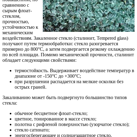
сравнению с
сырым флоат-
стеклом,
прочностью,
устойчивостью к
механическим
воздействиям. Закаленное стекло (сталинит, Tempered glass)
получают путем термообработки: стекло разогревается
примерно до 800°С, а затем подвергается резкому охлаждению
по всей площади. Помимо механической прочности, сталинит
обладает следующими свойствами:
термостойкость. Выдерживает воздействие температур в
диапазоне от -150°С до +300°С;
при разрушении распадается на мелкие осколки без
острых граней.
Закаливанию может быть подвергнуто большинство типов
стекла:
обычное бесцветное флоат-стекло;
цветное, тонированное в массе стекло;
полотна с рифленой поверхностью (узорчатое стекло);
стекло сатинато;
энергосберегающее и солнцезащитное стекло.