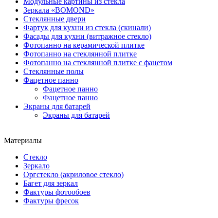
Модульные картины из стекла
Зеркала «BOMOND»
Стеклянные двери
Фартук для кухни из стекла (скинали)
Фасады для кухни (витражное стекло)
Фотопанно на керамической плитке
Фотопанно на стеклянной плитке
Фотопанно на стеклянной плитке с фацетом
Стеклянные полы
Фацетное панно
Фацетное панно
Фацетное панно
Экраны для батарей
Экраны для батарей
Материалы
Стекло
Зеркало
Оргстекло (акриловое стекло)
Багет для зеркал
Фактуры фотообоев
Фактуры фресок