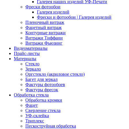
Галерея наших изделий УФ-Печати
Фрески фотообои
Галерея изделий
Фрески и фотообои | Галерея изделий
Пленочный витраж
Фацетный витраж
Контурные витражи
Витражи Тиффани
Витражи Фьюзинг
Видеоматериалы
Прайс-листы
Материалы
Стекло
Зеркало
Оргстекло (акриловое стекло)
Багет для зеркал
Фактуры фотообоев
Фактуры фресок
Обработка стекла
Обработка кромки
Фацет
Сверление стекла
УФ-склейка
Триплекс
Пескоструйная обработка